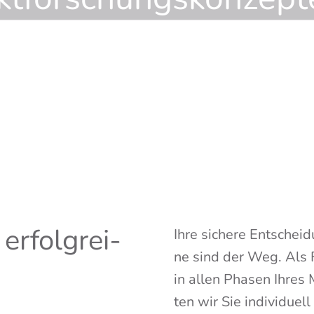
 erfolg­rei­
Ihre siche­re Ent­schei­
ne sind der Weg. Als Fu
in allen Pha­sen Ihres 
ten wir Sie indi­vi­du­ell