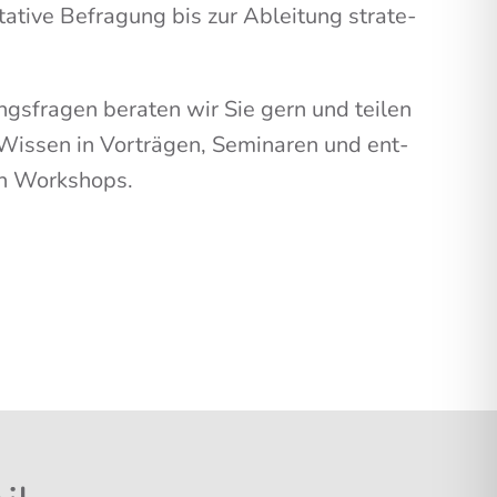
­ta­ti­ve Befra­gung bis zur Ablei­tung stra­te­
ngs­fra­gen bera­ten wir Sie gern und tei­len
Wis­sen in Vor­trä­gen, Semi­na­ren und ent­
­ten Workshops.