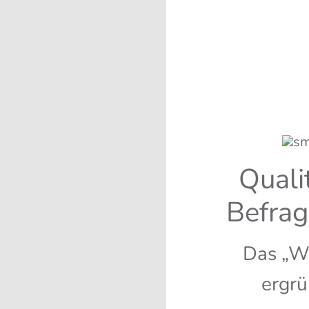
Qua­li­
Befra
Das „W
ergr