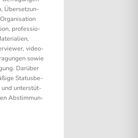
on, Über­set­zun­
rga­ni­sa­ti­on
on, pro­fes­sio­
te­ria­li­en,
er­view­er, video­
fra­gun­gen sowie
­gung. Dar­über
­ßi­ge Sta­tus­be­
 und unter­stüt­
i den Abstim­mun­