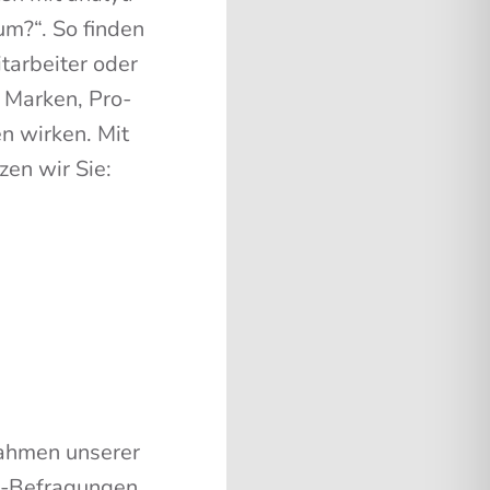
um?“. So fin­den
­ar­bei­ter oder
 Mar­ken, Pro­
n wir­ken. Mit
­zen wir Sie:
ah­men unse­rer
ne-Befra­gun­gen