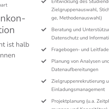
Ent­wick­lung des Stu­di­en­d
Ziel­grup­pen­aus­wahl, Stic
en­kon­
ge, Methodenauswahl)
ti­on
Bera­tung und Unter­stüt­zun
Daten­schutz und Informati
t ist halb
Fra­ge­bo­gen- und Leitfad
nnen
Pla­nung von Ana­ly­sen un
Datenaufbereitungen
Ziel­grup­pen­re­kru­tie­rung 
Einladungsmanagement
Pro­jekt­pla­nung (u.a. Zeit