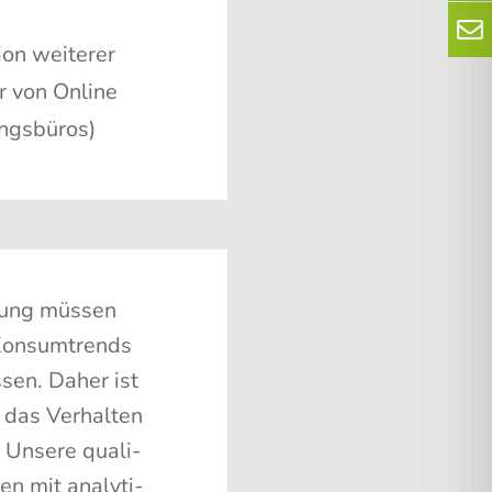
­on wei­te­rer
ter von Online
ngsbüros)
­lung müs­sen
Kon­sum­trends
­sen. Daher ist
 das Ver­hal­ten
 Unse­re qua­li­
en mit ana­ly­ti­