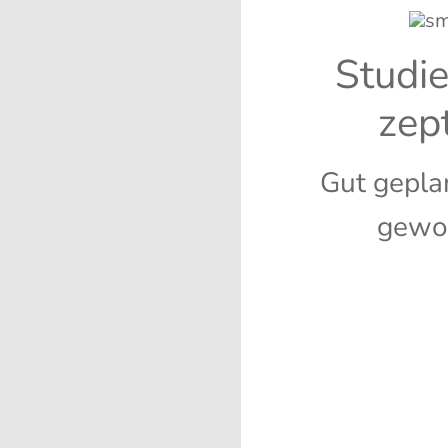
Stu­di­
zep­
Gut geplan
gewo