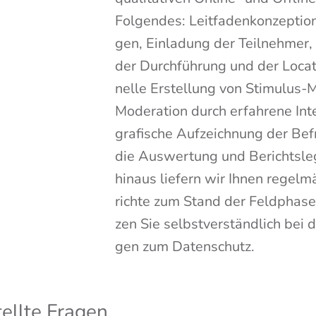
Fol­gen­des: Leit­fa­den­kon­zep­ti­
gen, Ein­la­dung der Teil­neh­mer, O
der Durch­füh­rung und der Loca­ti­
nel­le Erstel­lung von Sti­mu­lus-Ma
Mode­ra­ti­on durch erfah­re­ne Int
gra­fi­sche Auf­zeich­nung der Be
die Aus­wer­tung und Berichts­le
hin­aus lie­fern wir Ihnen regel­mä
rich­te zum Stand der Feld­pha­se
zen Sie selbst­ver­ständ­lich be
gen zum Datenschutz.
tell­te Fragen