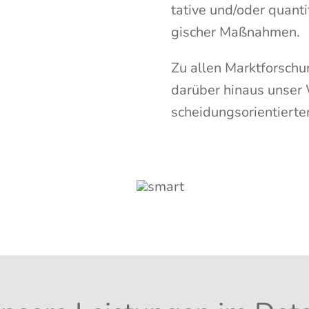
ta­ti­ve und/oder quan­ti
gi­scher Maß­nah­men.
Zu allen Markt­for­schu
dar­über hin­aus unser 
schei­dungs­ori­en­tier