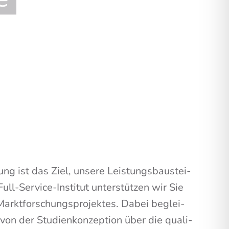
dung ist das Ziel, unse­re Leis­tungs­bau­stei­
ll-Ser­vice-Insti­tut unter­stüt­zen wir Sie
Markt­for­schungs­pro­jek­tes. Dabei beglei­
 von der Stu­di­en­kon­zep­ti­on über die qua­li­