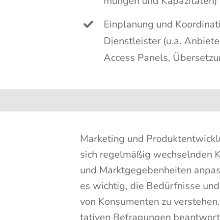
mun­gen und Kapazitäten)
Ein­pla­nung und Koor­di­na­ti
Dienst­leis­ter (u.a. Anbie­
Access Panels, Übersetzu
Mar­ke­ting und Pro­dukt­ent­wick
sich regel­mä­ßig wech­seln­den 
und Markt­ge­ge­ben­hei­ten anpas
es wich­tig, die Bedürf­nis­se und
von Kon­su­men­ten zu ver­ste­hen.
ta­ti­ven Befra­gun­gen beant­wor­t