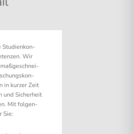
il
 Stu­di­en­kon­
e­ten­zen. Wir
 maß­ge­schnei­
or­schungs­kon­
 in kur­zer Zeit
rn und Sicher­heit
n. Mit fol­gen­
r Sie: