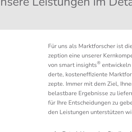
nse­re Leis­tun­gen im Deta
Für uns als Markt­for­scher ist die
zep­ti­on eine unse­rer Kern­kom­p
®
von smart insights
ent­wi­ckeln
der­te, kos­ten­ef­fi­zi­en­te Markt­f
zep­te. Immer mit dem Ziel, Ihnen
belast­ba­re Ergeb­nis­se zu lie­fe
für Ihre Ent­schei­dun­gen zu gebe
den Leis­tun­gen unter­stüt­zen wi