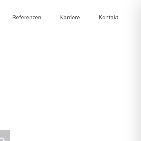
Refe­ren­zen
Kar­rie­re
Kon­takt
e