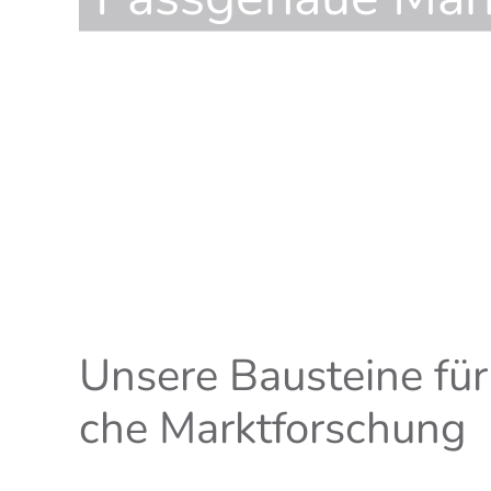
Unse­re Bau­stei­ne für
che Marktforschung