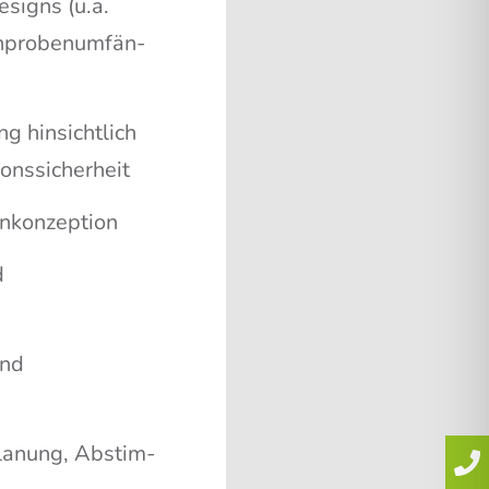
e­signs (u.a.
h­pro­ben­um­fän­
g hin­sicht­lich
onssicherheit
enkonzeption
d
und
­pla­nung, Abstim­