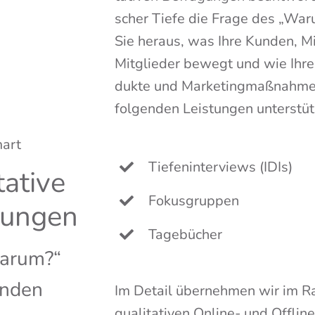
scher Tie­fe die Fra­ge des „War­
Sie her­aus, was Ihre Kun­den, Mit
Mit­glie­der bewegt und wie Ihre
duk­te und Mar­ke­ting­maß­nah­me
fol­gen­den Leis­tun­gen unter­stüt
Tie­fen­in­ter­views (IDIs)
ta­ti­ve
Fokus­grup­pen
gungen
Tage­bü­cher
ar­um?“
ünden
Im Detail über­neh­men wir im R
qua­li­ta­ti­ven Online- und Off­li