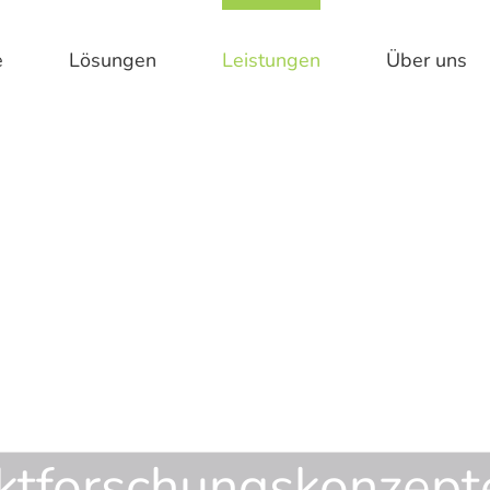
e
Lösun­gen
Leis­tun­gen
Über uns
ktforschungskonzept