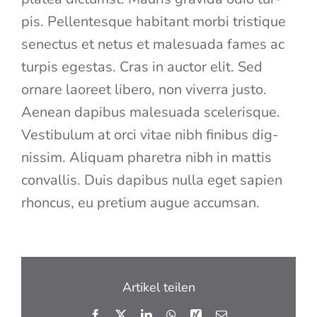
pis. Pel­len­tes­que habi­tant mor­bi tris­tique
senec­tus et netus et male­sua­da fames ac
tur­pis eges­tas. Cras in auc­tor elit. Sed
ornare lao­reet libe­ro, non viver­ra jus­to.
Aene­an dapi­bus male­sua­da sce­le­ris­que.
Ves­ti­bu­lum at orci vitae nibh fini­bus dig­
nis­sim. Ali­quam pha­re­tra nibh in mat­tis
con­val­lis. Duis dapi­bus nulla eget sapi­en
rhon­cus, eu pre­ti­um augue accumsan.
Artikel teilen
Facebook
X
LinkedIn
WhatsApp
Xing
E-