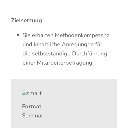
Ziel­set­zung
Sie erhal­ten Metho­den­kom­pe­tenz
und inhalt­li­che Anre­gun­gen für
die selbst­stän­di­ge Durch­füh­rung
einer Mitarbeiterbefragung
For­mat
Semi­nar