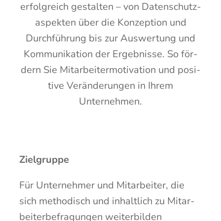
erfolg­reich gestal­ten – von Daten­schutz­
aspek­ten über die Kon­zep­ti­on und
Durch­füh­rung bis zur Aus­wer­tung und
Kom­mu­ni­ka­ti­on der Ergeb­nis­se. So för­
dern Sie Mit­ar­bei­ter­mo­ti­va­ti­on und posi­
ti­ve Ver­än­de­run­gen in Ihrem
Unternehmen.
Ziel­grup­pe
Für Unter­neh­mer und Mit­ar­bei­ter, die
sich metho­disch und inhalt­lich zu Mit­ar­
bei­ter­be­fra­gun­gen wei­ter­bil­den