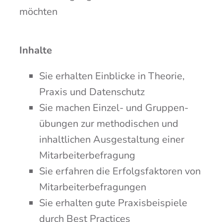
möchten
Inhal­te
Sie erhal­ten Ein­bli­cke in Theo­rie,
Pra­xis und Datenschutz
Sie machen Ein­zel- und Grup­pen­
übun­gen zur metho­di­schen und
inhalt­li­chen Aus­ge­stal­tung einer
Mitarbeiterbefragung
Sie erfah­ren die Erfolgs­fak­to­ren von
Mitarbeiterbefragungen
Sie erhal­ten gute Pra­xis­bei­spie­le
durch Best Practices