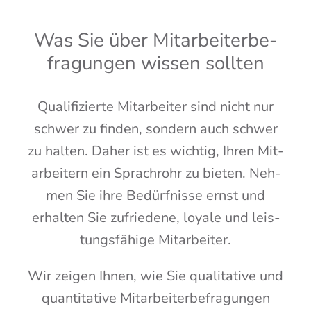
Was Sie über Mit­ar­bei­ter­be­
fra­gun­gen wis­sen sollten
Qua­li­fi­zier­te Mit­ar­bei­ter sind nicht nur
schwer zu fin­den, son­dern auch schwer
zu hal­ten. Daher ist es wich­tig, Ihren Mit­
ar­bei­tern ein Sprach­rohr zu bie­ten. Neh­
men Sie ihre Bedürf­nis­se ernst und
erhal­ten Sie zufrie­de­ne, loya­le und leis­
tungs­fä­hi­ge Mitarbeiter.
Wir zei­gen Ihnen, wie Sie qua­li­ta­ti­ve und
quan­ti­ta­ti­ve Mit­ar­bei­ter­be­fra­gun­gen