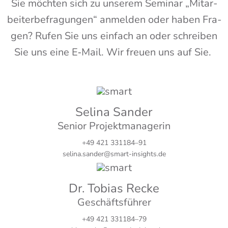
Sie möch­ten sich zu unse­rem Semi­nar „Mit­ar­
bei­ter­be­fra­gun­gen“ anmel­den oder haben Fra­
gen? Rufen Sie uns ein­fach an oder schrei­ben
Sie uns eine E‑Mail. Wir freu­en uns auf Sie.
Seli­na Sander
Seni­or Projektmanagerin
+49 421 331184–91
selina.sander@smart-insights.de
Dr. Tobi­as Recke
Geschäftsführer
+49 421 331184–79