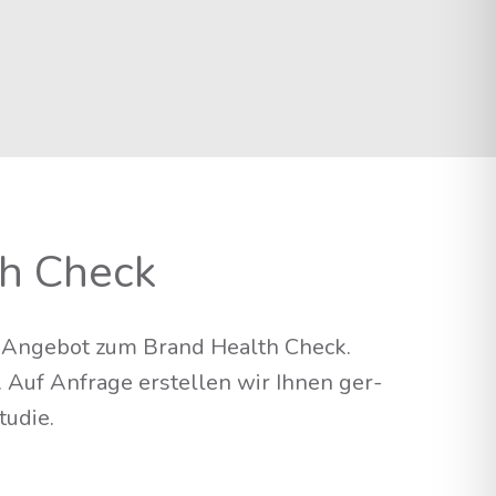
th Check
­ges Ange­bot zum Brand Health Check.
n. Auf Anfra­ge erstel­len wir Ihnen ger­
tudie.