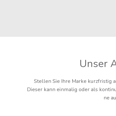
Unser A
Stel­len Sie Ihre Mar­ke kurz­fris­t
Die­ser kann ein­ma­lig oder als kon­ti­
ne au