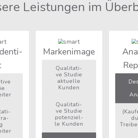
e­re Leis­tun­gen im Überb
den­ti­
Mar­ken­image
Ana­
t
Rep
Qua­li­ta­ti­
ve Stu­die
aktu­el­le
­ti­ve
Des
Kunden
ie
iter
An
Qua­li­ta­ti­
ve Stu­die
a­ti­
(Kauf­
poten­zi­el­
fra­
du
le Kunden
g
Treibe
iter