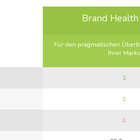
Brand Health
Für den prag­ma­ti­schen Über­b
Ihrer Mark