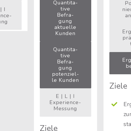
Quan­ti­ta­
Po
ti­ve
| I
nie
Befra­
ence-
an
gung
ung
aktu­el­le
Erg
Kunden
prä
Quan­ti­ta­
ti­ve
Erg
Befra­
be
gung
poten­zi­el­
le Kunden
Zie­le
E | L | I
Experience-
Er
Messung
zu
sta
Zie­le