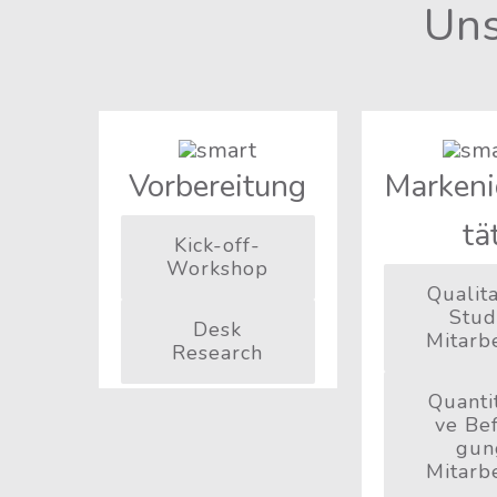
Uns
Vor­be­rei­tung
Mar­ken­i
tä
Kick-off-
Work­shop
Qua­li­ta
Stu­d
Desk
Mitarbe
Rese­arch
Quan­ti­t
ve Be
gun
Mitarbe