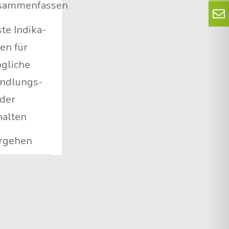
sammenfassen
­te Indi­ka­
ren für
­li­che
nd­lungs­
­der
halten
r­ge­hen