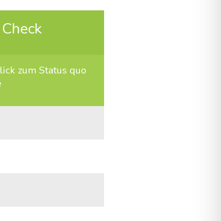
 Check
lick zum Sta­tus quo
e