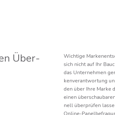
hen Über­
Wich­ti­ge Mar­ken­ent
sich nicht auf Ihr Bauc
das Unter­neh­men gera
ken­ver­ant­wor­tung un
den über Ihre Mar­ke de
einen über­schau­ba­ren
nell über­prü­fen las­sen
Online-Panel­be­fra­