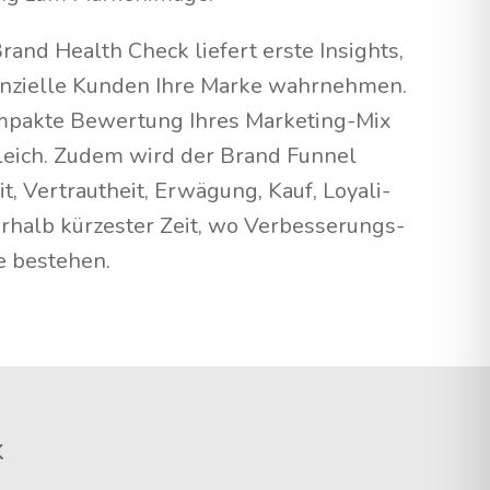
rand Health Check lie­fert ers­te Insights,
n­zi­el­le Kun­den Ihre Mar­ke wahr­neh­men.
m­pak­te Bewer­tung Ihres Mar­ke­ting-Mix
gleich. Zudem wird der Brand Fun­nel
, Ver­traut­heit, Erwä­gung, Kauf, Loya­li­
r­halb kür­zes­ter Zeit, wo Ver­bes­se­rungs­
­ke bestehen.
k