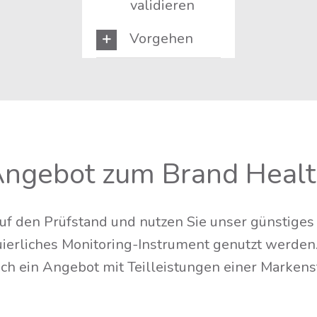
validieren
Vor­ge­hen
nge­bot zum Brand Heal
ig auf den Prüf­stand und nut­zen Sie unser güns­ti
nu­ier­li­ches Moni­to­ring-Instru­ment genutzt wer­de
ch ein Ange­bot mit Teil­leis­tun­gen einer Markens