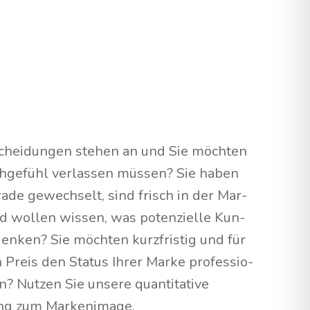
­schei­dun­gen ste­hen an und Sie möch­ten
h­ge­fühl ver­las­sen müs­sen? Sie haben
­de gewech­selt, sind frisch in der Mar­
d wol­len wis­sen, was poten­zi­el­le Kun­
n­ken? Sie möch­ten kurz­fris­tig und für
 Preis den Sta­tus Ihrer Mar­ke pro­fes­sio­
? Nut­zen Sie unse­re quan­ti­ta­ti­ve
gung zum Markenimage.