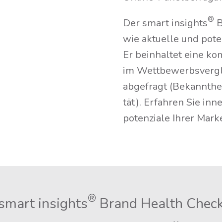
®
Der smart insights
B
wie aktu­el­le und pote
Er beinhal­tet eine ko
im Wett­be­werbs­ver­
abge­fragt (Bekannt­heit
tät). Erfah­ren Sie inne
po­ten­zia­le Ihrer Mar
®
smart insights
Brand Health Chec