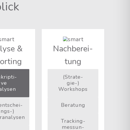
lick
ly­se &
Nach­be­rei­
orting
tung
krip­ti­
(Stra­te­
ve
gie-)
alysen
Workshops
ent­schei­
Bera­tung
ngs-)
ranalysen
Track­ing­
mes­sun­