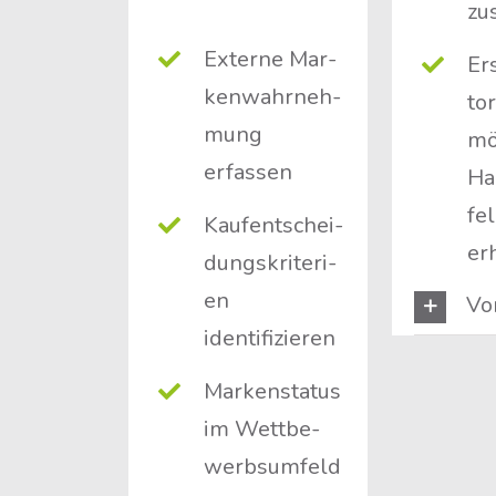
zu
Exter­ne Mar­
Ers
ken­wahr­neh­
to­
mung
mög
erfassen
Ha
fel
Kauf­ent­schei­
er
dungs­kri­te­ri­
en
Vo
identifizieren
Mar­ken­sta­tus
im Wett­be­
werbs­um­feld