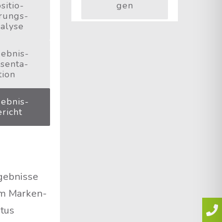
si­tio­
gen
­rungs­
a­ly­se
eb­nis­
­sen­ta­
ti­on
eb­nis­
­richt
geb­nis­se
m Mar­ken­
­tus